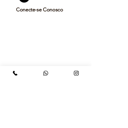
Conecte-se Conosco
INSTITUTO PRIORITY
Rua Doutor Eduardo Machado Metelo - Chácara Cachoeira, Campo Grande -
State of Mato Grosso do Sul, Brazil
CNPJ.:
62.687.956
/0001-60
Fone:
(67) 9 9699-3003
Email
*