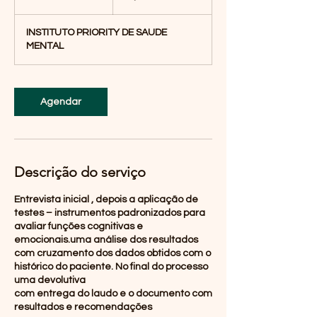
5
m
INSTITUTO PRIORITY DE SAUDE
i
MENTAL
n
Agendar
Descrição do serviço
Entrevista inicial , depois a aplicação de
testes – instrumentos padronizados para
avaliar funções cognitivas e
emocionais.uma análise dos resultados
com cruzamento dos dados obtidos com o
histórico do paciente. No final do processo
uma devolutiva
com entrega do laudo e o documento com
resultados e recomendações