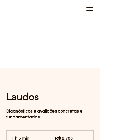
Laudos
Diagnósticos e avalições concretas e
fundamentadas
2.700
Reais
1 h 5 min
1
R$ 2.700
brasileiros